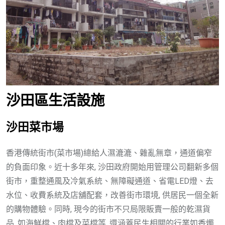
沙田區生活設施
沙田菜市場
香港傳統街市(菜市場)總給人濕漉漉、雜亂無章，通道偏窄
的負面印象。近十多年來, 沙田政府開始用管理公司翻新多個
街市，重整通風及冷氣系統、無障礙通道、省電LED燈、去
水位、收費系統及店舖配套，改善街市環境, 供居民一個全新
的購物體驗。同時, 現今的街市不只局限販賣一般的乾濕貨
品, 如海鮮檔、肉檔及菜檔等, 還涵蓋民生相關的行業如香燭