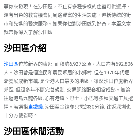
等你來發現！在沙田區，不止有多種多樣的住宿可供選擇，
還有出色的教育機會同周邊豐富的生活設施，包括傳統的街
市和先進的醫療服務。如果你也對沙田感到好奇，本篇文章
就帶你深入了解沙田區！
沙田區
介紹
沙田區
位於新界的東部, 面積約6,927公頃。人口約有692,806
人。沙田曾是個漁民和農民聚居的小鄉村, 但在1970年代逐
漸發展成新市鎮, 是全港人口最多的地區。雖然沙田位處新界
郊區, 但經多年不斷完善規劃, 交通網絡配套相當成熟。無論
往返港島九龍各區, 亦有港鐵、巴士、小巴等多種交通工具選
擇。若選搭
東鐵綫
, 沙田至金鐘亦只需約30分鐘, 往返深圳也
十分方便省時。
沙田區休閒活動