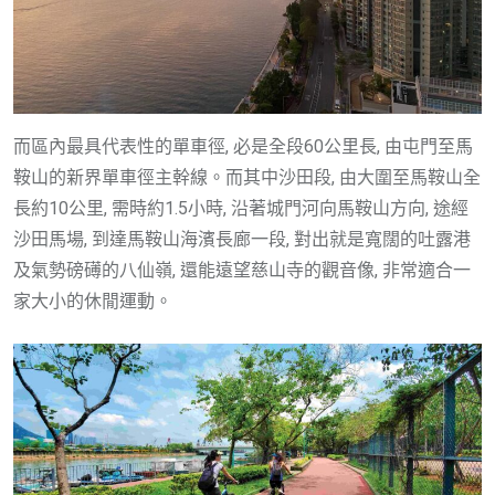
而區內最具代表性的單車徑, 必是全段60公里長, 由屯門至馬
鞍山的新界單車徑主幹線。而其中沙田段, 由大圍至馬鞍山全
長約10公里, 需時約1.5小時, 沿著城門河向馬鞍山方向, 途經
沙田馬場, 到達馬鞍山海濱長廊一段, 對出就是寬闊的吐露港
及氣勢磅礡的八仙嶺, 還能遠望慈山寺的觀音像, 非常適合一
家大小的休閒運動。