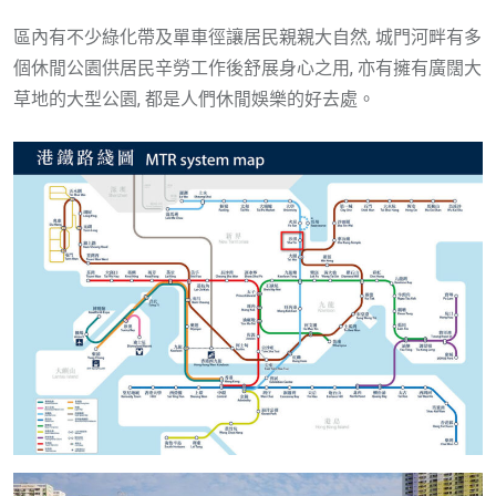
區內有不少綠化帶及單車徑讓居民親親大自然, 城門河畔有多
個休閒公園供居民辛勞工作後舒展身心之用, 亦有擁有廣闊大
草地的大型公園, 都是人們休閒娛樂的好去處。