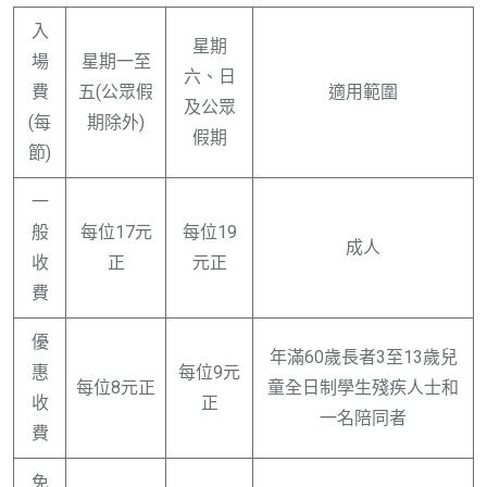
入
星期
場
星期一至
六、日
費
五(公眾假
適用範圍
及公眾
(每
期除外)
假期
節)
一
般
每位17元
每位19
成人
收
正
元正
費
優
年滿60歲長者3至13歲兒
惠
每位9元
每位8元正
童全日制學生殘疾人士和
收
正
一名陪同者
費
免