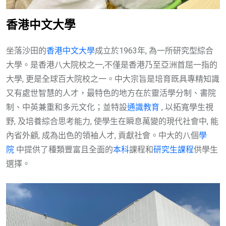
香港中文大學
坐落沙田的
香港中文大學
成立於1963年, 為一所研究型綜合
大學。是香港八大院校之一,不僅是香港乃至亞洲首屈一指的
大學, 更是全球百大院校之一。中大宗旨是培育既具專精知識
又有處世智慧的人才，最特色的地方在於靈活學分制、書院
制、中英兼重和多元文化；並特設
通識教育
, 以拓寬學生視
野, 及培養綜合思考能力, 使學生在瞬息萬變的現代社會中, 能
內省外顧, 成為出色的領袖人才, 貢獻社會。中大的八個
學
院
中提供了種類豐富且全面的
本科
課程和
研究生課程
供學生
選擇。