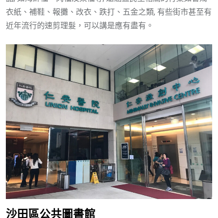
衣紙、補鞋、報攤、改衣、跌打、五金之類, 有些街市甚至有
近年流行的速剪理髮，可以講是應有盡有。
沙田區公共圖書館