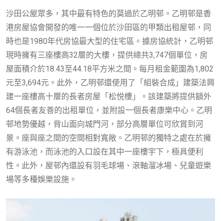
沙田公屋眾多，其中最有特色的莫過於乙明邨。乙明邨是香
港房屋協會開發的唯一一個位於沙田區的甲類出租屋邨，同
時也是1980年代房協最大型的住宅區。據房協統計，乙明邨
現時擁有三座樓高32層的大樓，提供總共3,747個單位，房
屋面積介於18.43至44.18平方米之間。每月租金範圍為1,802
元至3,694元。此外，乙明邨還使用了「組裝合成」建築法興
建一座樓高十層的長者房屋「松悦樓」。該建築將提供額外
64個長者友善的出租單位，並附設一個長者康樂中心。乙明
邨地勢優越，背山面向城門河，部分高層單位可欣賞到河
景。座與座之間的空間相對寬敞。乙明邨的獨特之處在於擁
有游泳池，而泳池的入口設在其中一座樓宇下，極具便利
性。此外，屋邨內還設有羽毛球場、滾軸溜冰場、兒童遊樂
場等多種娛樂設施。